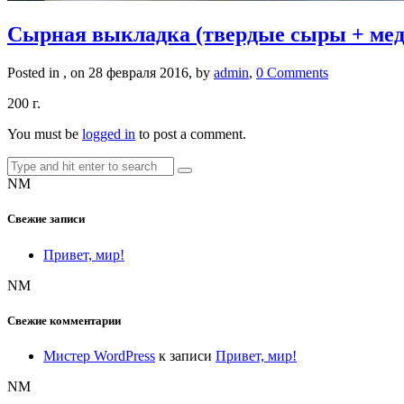
Сырная выкладка (твердые сыры + мед,
Posted in , on 28 февраля 2016, by
admin
,
0 Comments
200 г.
You must be
logged in
to post a comment.
NM
Свежие записи
Привет, мир!
NM
Свежие комментарии
Мистер WordPress
к записи
Привет, мир!
NM