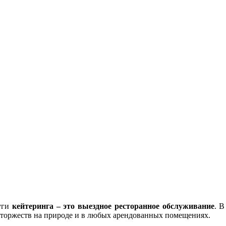
пришлем детальную смету за 60 минут
уги
кейтеринга – это выездное ресторанное обслуживание
. В
 торжеств на природе и в любых арендованных помещениях.