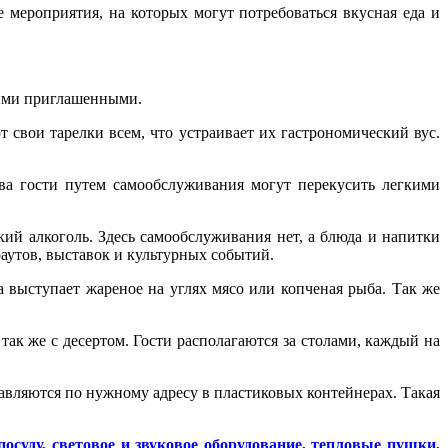
мероприятия, на которых могут потребоваться вкусная еда и
угими приглашенными.
 свои тарелки всем, что устраивает их гастрономический вус.
ва гости путем самообслуживания могут перекусить легкими
ий алкоголь. Здесь самообслуживания нет, а блюда и напитки
аутов, выставок и культурных событий.
а выступает жареное на углях мясо или копченая рыба. Так же
ак же с десертом. Гости располагаются за столами, каждый на
тавляются по нужному адресу в пластиковых контейнерах. Такая
осуду, световое и звуковое оборудование, тепловые пушки,