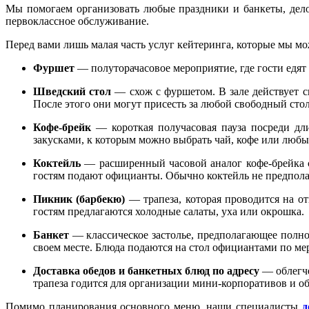
Мы помогаем организовать любые праздники и банкеты, дело
первоклассное обслуживание.
Перед вами лишь малая часть услуг кейтеринга, которые мы м
Фуршет
— полуторачасовое мероприятие, где гости едят
Шведский стол
— схож с фуршетом. В зале действует си
После этого они могут присесть за любой свободный стол
Кофе-брейк
— короткая получасовая пауза посреди дл
закусками, к которым можно выбрать чай, кофе или любы
Коктейль
— расширенный часовой аналог кофе-брейка с 
гостям подают официанты. Обычно коктейль не предполаг
Пикник (барбекю)
— трапеза, которая проводится на от
гостям предлагаются холодные салаты, уха или окрошка.
Банкет
— классическое застолье, предполагающее полноц
своем месте. Блюда подаются на стол официантами по ме
Доставка обедов и банкетных блюд по адресу
— облегче
трапеза годится для организации мини-корпоративов и об
Помимо планирования основного меню, наши специалисты
д