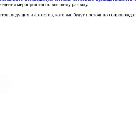
оведения мероприятия по высшему разряду.
ов, ведущих и артистов, которые будут постоянно сопровождать
Остались вопросы?
звоните нам 7(978)9509999 или заполните форму обратной св