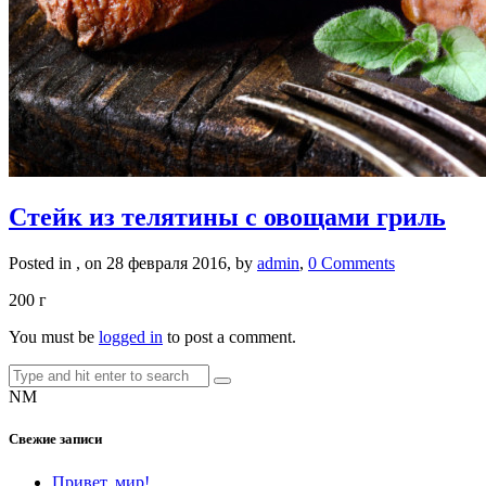
Стейк из телятины с овощами гриль
Posted in , on 28 февраля 2016, by
admin
,
0 Comments
200 г
You must be
logged in
to post a comment.
NM
Свежие записи
Привет, мир!