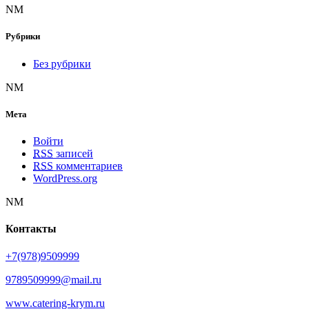
NM
Рубрики
Без рубрики
NM
Мета
Войти
RSS
записей
RSS
комментариев
WordPress.org
NM
Контакты
+7(978)9509999
9789509999@mail.ru
www.catering-krym.ru