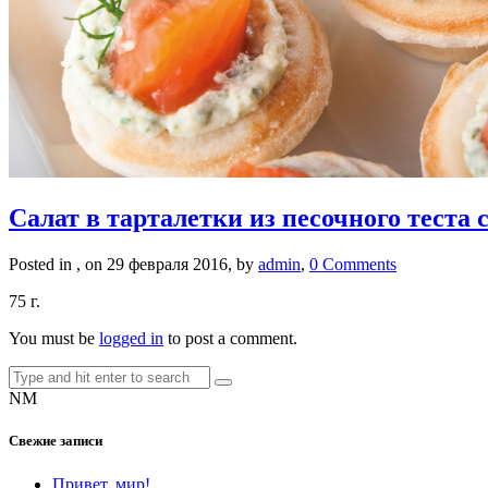
Салат в тарталетки из песочного теста
Posted in , on 29 февраля 2016, by
admin
,
0 Comments
75 г.
You must be
logged in
to post a comment.
NM
Свежие записи
Привет, мир!