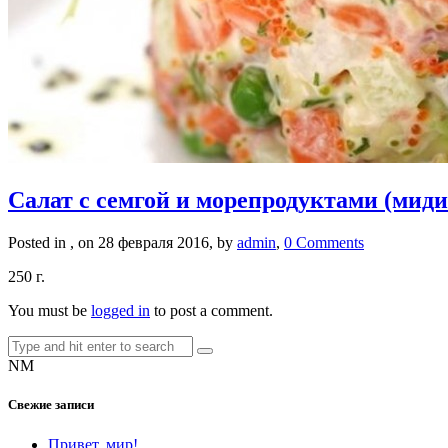
Салат с семгой и морепродуктами (мидии
Posted in , on 28 февраля 2016, by
admin
,
0 Comments
250 г.
You must be
logged in
to post a comment.
NM
Свежие записи
Привет, мир!