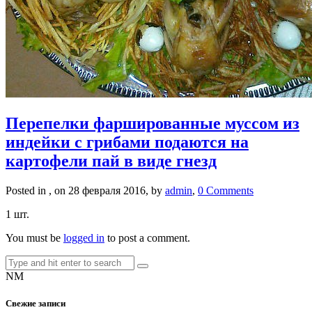
Перепелки фаршированные муссом из
индейки с грибами подаются на
картофели пай в виде гнезд
Posted in , on 28 февраля 2016, by
admin
,
0 Comments
1 шт.
You must be
logged in
to post a comment.
NM
Свежие записи