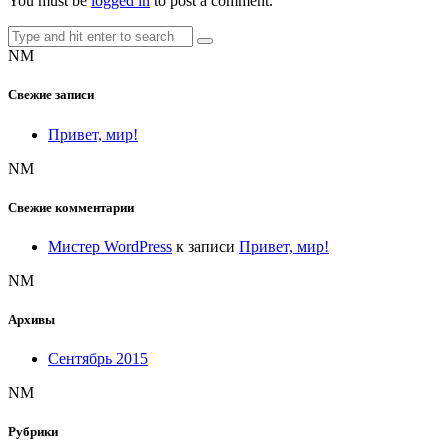
You must be
logged in
to post a comment.
NM
Свежие записи
Привет, мир!
NM
Свежие комментарии
Мистер WordPress
к записи
Привет, мир!
NM
Архивы
Сентябрь 2015
NM
Рубрики