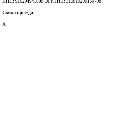
ИНН: 910204941889 ОГРНИП: 315910200160708
Схема проезда
X