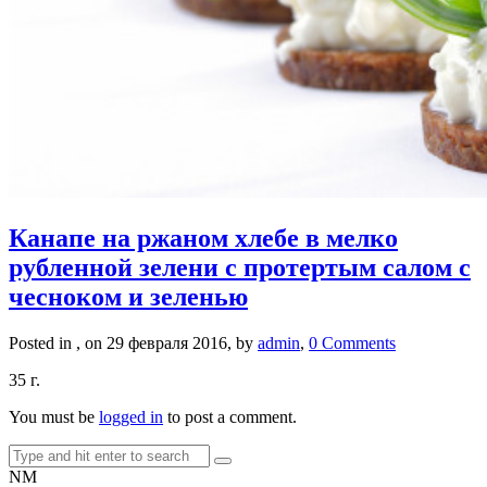
Канапе на ржаном хлебе в мелко
рубленной зелени с протертым салом с
чесноком и зеленью
Posted in , on 29 февраля 2016, by
admin
,
0 Comments
35 г.
You must be
logged in
to post a comment.
NM