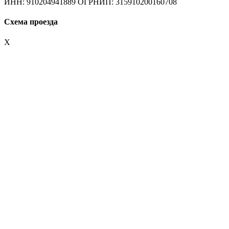
ИНН: 910204941889 ОГРНИП: 315910200160708
Схема проезда
X