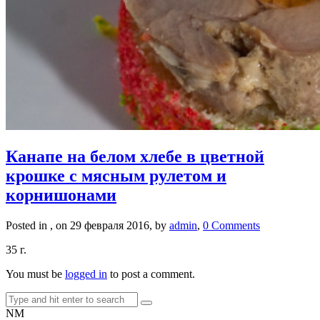
Канапе на белом хлебе в цветной
крошке с мясным рулетом и
корнишонами
Posted in , on 29 февраля 2016, by
admin
,
0 Comments
35 г.
You must be
logged in
to post a comment.
NM